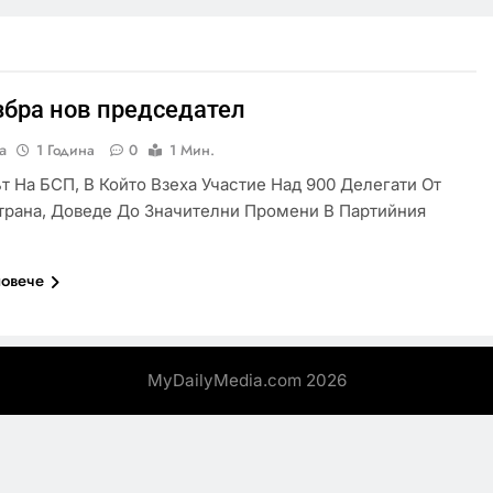
збра нов председател
а
1 Година
0
1 Мин.
т На БСП, В Който Взеха Участие Над 900 Делегати От
трана, Доведе До Значителни Промени В Партийния
повече
MyDailyMedia.com 2026