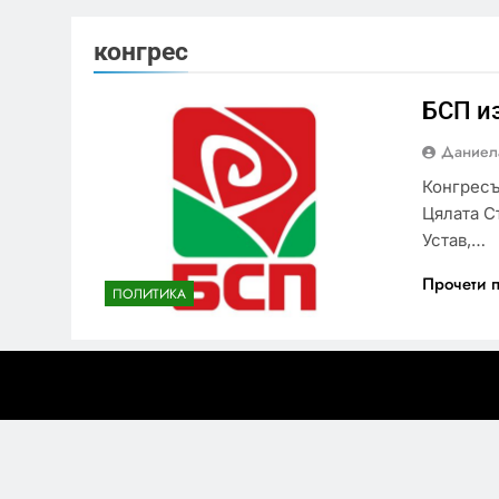
конгрес
БСП и
Даниел
Конгресъ
Цялата С
Устав,…
Прочети 
ПОЛИТИКА