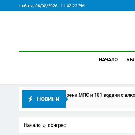
Skip
събота, 08/08/2026
11:43:22 PM
to
content
НАЧАЛО
БЪ
едмица: над 104 000 проверени МПС и 181 водачи с алкохо
НОВИНИ
Начало
конгрес