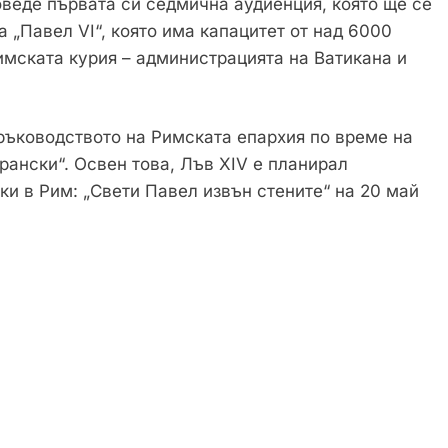
роведе първата си седмична аудиенция, която ще се
а „Павел VI“, която има капацитет от над 6000
имската курия – администрацията на Ватикана и
ръководството на Римската епархия по време на
рански“. Освен това, Лъв XIV е планирал
ки в Рим: „Свети Павел извън стените“ на 20 май