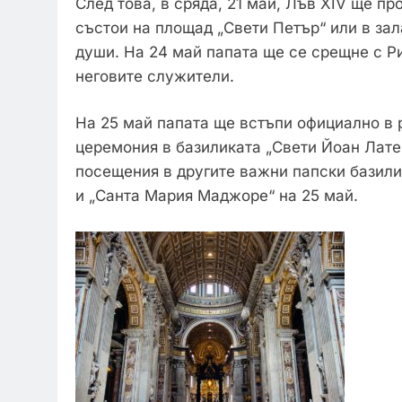
След това, в сряда, 21 май, Лъв XIV ще п
състои на площад „Свети Петър“ или в зал
души. На 24 май папата ще се срещне с Р
неговите служители.
На 25 май папата ще встъпи официално в 
церемония в базиликата „Свети Йоан Лате
посещения в другите важни папски базили
и „Санта Мария Маджоре“ на 25 май.