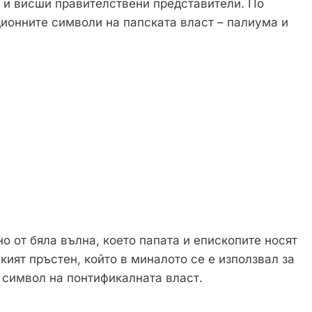
и висши правителствени представители. По
ционните символи на папската власт – палиума и
 от бяла вълна, което папата и епископите носят
ият пръстен, който в миналото се е използвал за
 символ на понтификалната власт.