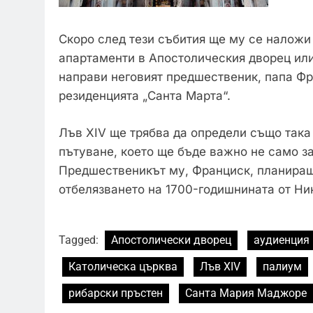
Скоро след тези събития ще му се наложи
апартаменти в Апостолическия дворец или
направи неговият предшественик, папа Фр
резиденцията „Санта Марта“.
Лъв XIV ще трябва да определи също така
пътуване, което ще бъде важно не само за 
Предшественикът му, Франциск, планираше
отбелязването на 1700-годишнината от Ни
Tagged:
Апостолически дворец
аудиенция
Католическа църква
Лъв XIV
палиум
рибарски пръстен
Санта Мария Маджоре