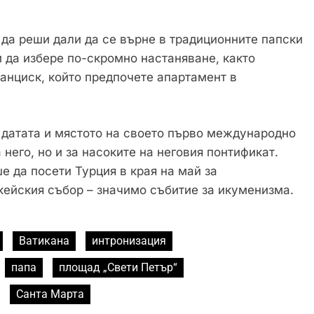
 да реши дали да се върне в традиционните папски
 да избере по-скромно настаняване, както
анциск, който предпочете апартамент в
 датата и мястото на своето първо международно
него, но и за насоките на неговия понтификат.
 да посети Турция в края на май за
кейския събор – значимо събитие за икуменизма.
Ватикана
интронизация
папа
площад „Свети Петър“
Санта Марта