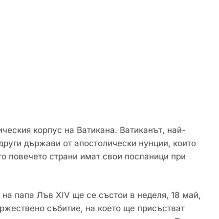
ческия корпус на Ватикана. Ватиканът, най-
 други държави от апостолически нунции, които
то повечето страни имат свои посланици при
на папа Лъв XIV ще се състои в неделя, 18 май,
ържествено събитие, на което ще присъстват