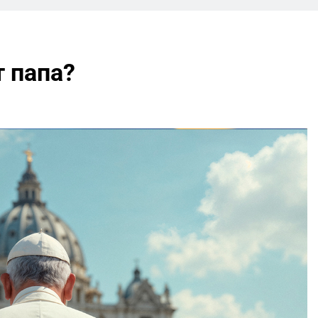
 папа?