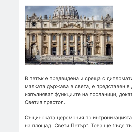
В петък е предвидена и среща с дипломати
малката държава в света, е представен в
изпълняват функциите на посланици, дока
Светия престол.
Същинската церемония по интронизацията 
на площад „Свети Петър“. Това ще бъде т