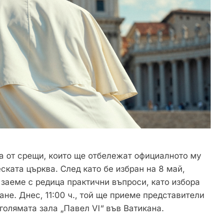
а от срещи, които ще отбележат официалното му
ката църква. След като бе избран на 8 май,
 заеме с редица практични въпроси, като избора
не. Днес, 11:00 ч., той ще приеме представители
голямата зала „Павел VI“ във Ватикана.