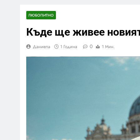
ЛЮБОПИТНО
Къде ще живее новият
0
Даниела
1 Година
1 Мин.