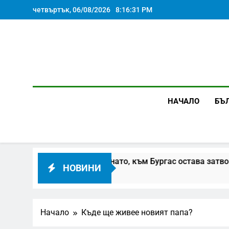
Skip
четвъртък, 06/08/2026
8:16:32 PM
to
content
НАЧАЛО
БЪ
София е пуснато, към Бургас остава затворено заради пож
НОВИНИ
Начало
Къде ще живее новият папа?