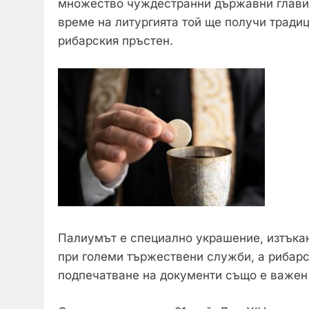
множество чуждестранни държавни глави 
време на литургията той ще получи тради
рибарския пръстен.
Палиумът е специално украшение, изтъкано
при големи тържествени служби, а рибарск
подпечатване на документи също e важен