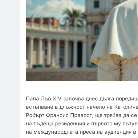
Папа Лъв XIV започва днес дълга поредиц
встъпване в длъжност начело на Католичес
Робърт Франсис Превост, ще трябва да се
на бъдеща резиденция и първото му пътува
на международната преса на аудиенция в 