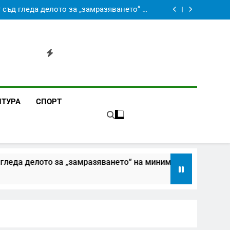
км: движението към София е пуснато, към
Бургас остава затворено заради пожар
съд гледа делото за „замразяването“ на
минималната заплата
България е нараснала 3,5 пъти от 2007 до
2025 г.
че „Хан Тервел“ е предаден на Турция без
знанието на опозицията
км: движението към София е пуснато, към
Бургас остава затворено заради пожар
съд гледа делото за „замразяването“ на
минималната заплата
България е нараснала 3,5 пъти от 2007 до
2025 г.
че „Хан Тервел“ е предаден на Турция без
знанието на опозицията
ЛТУРА
СПОРТ
 „замразяването“ на минималната заплата