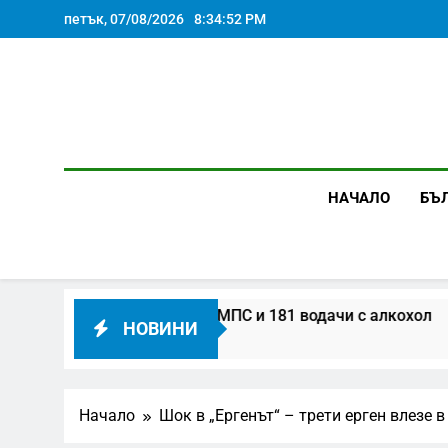
Skip
петък, 07/08/2026
8:34:53 PM
to
content
НАЧАЛО
БЪ
 104 000 проверени МПС и 181 водачи с алкохол
НОВИНИ
Начало
Шок в „Ергенът“ – трети ерген влезе 