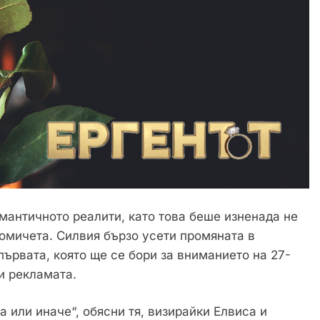
мантичното реалити, като това беше изненада не
момичета. Силвия бързо усети промяната в
първата, която ще се бори за вниманието на 27-
и рекламата.
а или иначе“, обясни тя, визирайки Елвиса и