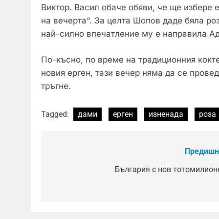
Виктор. Васил обаче обяви, че ще избере 
на вечерта“. За целта Шопов даде бяла роз
най-силно впечатление му е направила Ад
По-късно, по време на традиционния кокт
новия ерген, тази вечер няма да се прове
тръгне.
Tagged:
дами
ерген
изненада
роза
Предишн
Навигация
България с нов тотомилион