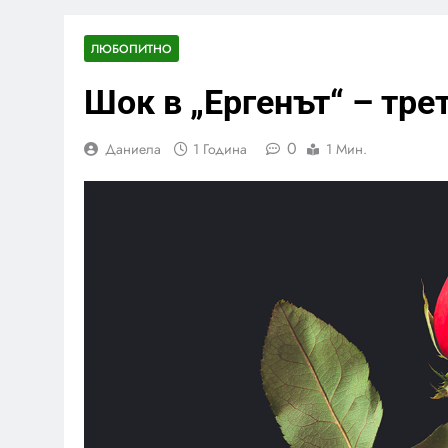
ЛЮБОПИТНО
Шок в „Ергенът“ – тре
0
Даниела
1 Година
1 Мин.