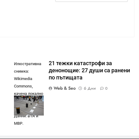
21 тежки катастрофи за
Илюстративна
денонощие: 27 души са ранени
снимка:
по пътищата
Wikimedia
Commons,
Web & Seo
6 Дни
0
качена локално
в медийната
библиотека.
Данни: БТА и
МВР.