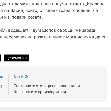
една от дамите, която ще получи титлата „Кралица
а на Васил, който, от своя страна, сподели, че
и и ѝ подари розата.
ейл, водещият Наум Шопов съобщи, че заради
де церемония на розата и никое момиче няма да си
церемония
а:
Next:
ер
Световните столици на шоколада и
българските производители