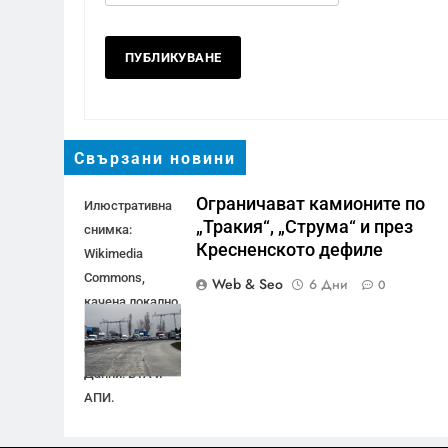
Свързани новини
Ограничават камионите по
Илюстративна
„Тракия“, „Струма“ и през
снимка:
Кресненското дефиле
Wikimedia
Commons,
Web & Seo
6 Дни
0
качена локално
в медийната
библиотека.
Данни: БТА и
АПИ.