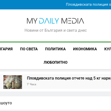
Пътна полиция за седмица: 
Пловдивската полиция от
Мерц свика съвета за сигу
Гранична полиция откри 8 ми
Пътна полиция за седмица: 
Пловдивската полиция от
MyDailyMedia
Мерц свика съвета за сигу
Новини от България и света днес
Гранична полиция откри 8 ми
ЛГАРИЯ
ПО СВЕТА
ПОЛИТИКА
ИКОНОМИКА
КУ
ЛЮБОПИТНО
Пловдивската полиция отчете над 5 кг наркотици и
7 Часа
в шоуто