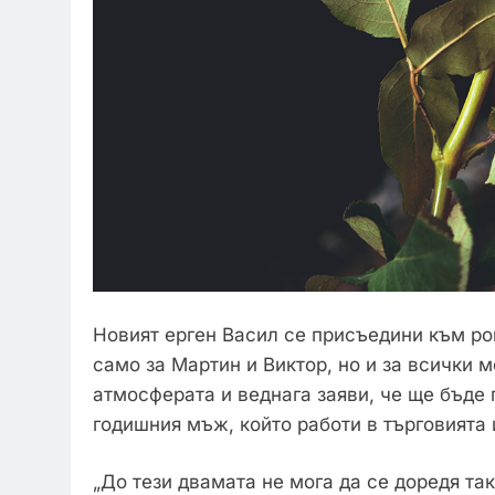
Новият ерген Васил се присъедини към ро
само за Мартин и Виктор, но и за всички 
атмосферата и веднага заяви, че ще бъде 
годишния мъж, който работи в търговията 
„До тези двамата не мога да се доредя так